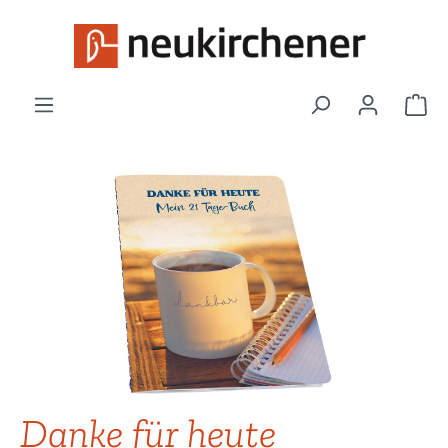
Zum Hauptinhalt springen
War
Bildergalerie überspringen
Danke für heute