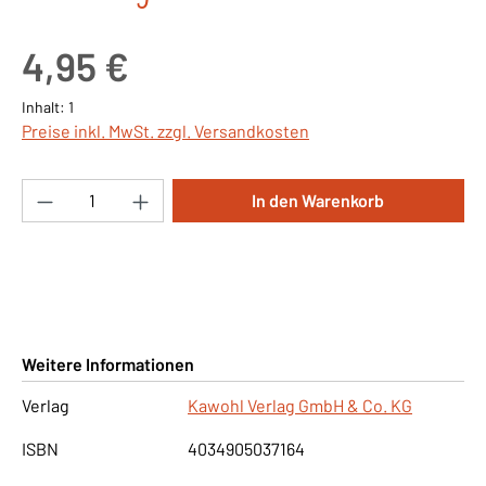
Regulärer Preis:
4,95 €
Inhalt:
1
Preise inkl. MwSt. zzgl. Versandkosten
Produkt Anzahl: Gib den gewünschten Wert ei
In den Warenkorb
Weitere Informationen
Verlag
Kawohl Verlag GmbH & Co. KG
ISBN
4034905037164