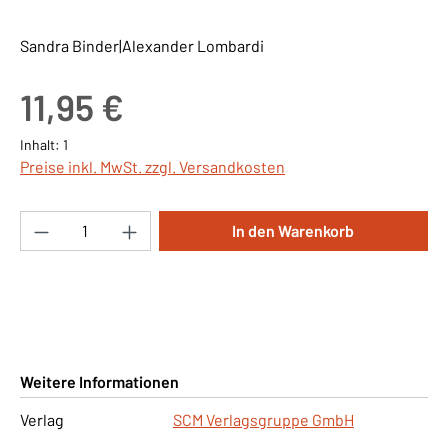
Sandra Binder|Alexander Lombardi
Regulärer Preis:
11,95 €
Inhalt:
1
Preise inkl. MwSt. zzgl. Versandkosten
Produkt Anzahl: Gib den gewünschten Wert ei
In den Warenkorb
Weitere Informationen
Verlag
SCM Verlagsgruppe GmbH