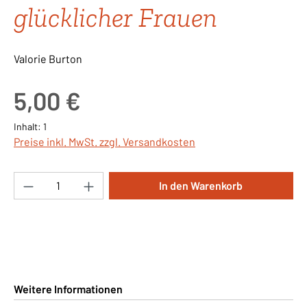
glücklicher Frauen
Valorie Burton
Regulärer Preis:
5,00 €
Inhalt:
1
Preise inkl. MwSt. zzgl. Versandkosten
Produkt Anzahl: Gib den gewünschten Wert ei
In den Warenkorb
Weitere Informationen