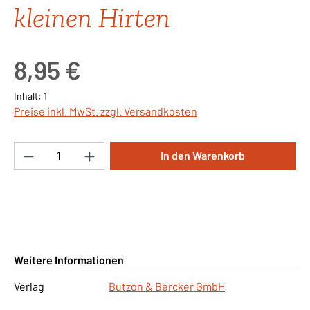
kleinen Hirten
Regulärer Preis:
8,95 €
Inhalt:
1
Preise inkl. MwSt. zzgl. Versandkosten
Produkt Anzahl: Gib den gewünschten Wert ei
In den Warenkorb
Weitere Informationen
Verlag
Butzon & Bercker GmbH