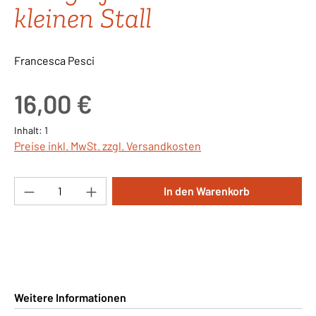
kleinen Stall
Francesca Pesci
Regulärer Preis:
16,00 €
Inhalt:
1
Preise inkl. MwSt. zzgl. Versandkosten
Produkt Anzahl: Gib den gewünschten Wert ei
In den Warenkorb
Weitere Informationen