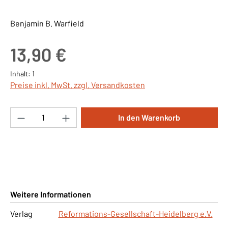
Benjamin B. Warfield
Regulärer Preis:
13,90 €
Inhalt:
1
Preise inkl. MwSt. zzgl. Versandkosten
Produkt Anzahl: Gib den gewünschten Wert ei
In den Warenkorb
Weitere Informationen
Verlag
Reformations-Gesellschaft-Heidelberg e.V.