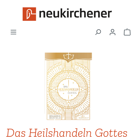
Zum Hauptinhalt springen
War
Bildergalerie überspringen
Das Heilshandeln Gottes