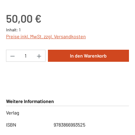
Regulärer Preis:
50,00 €
Inhalt:
1
Preise inkl. MwSt. zzgl. Versandkosten
Produkt Anzahl: Gib den gewünschten Wert ei
In den Warenkorb
Weitere Informationen
Verlag
ISBN
9783866993525