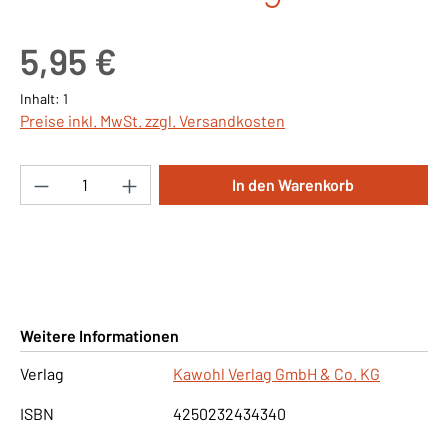
Regulärer Preis:
5,95 €
Inhalt:
1
Preise inkl. MwSt. zzgl. Versandkosten
Produkt Anzahl: Gib den gewünschten Wert ei
In den Warenkorb
Weitere Informationen
Verlag
Kawohl Verlag GmbH & Co. KG
ISBN
4250232434340