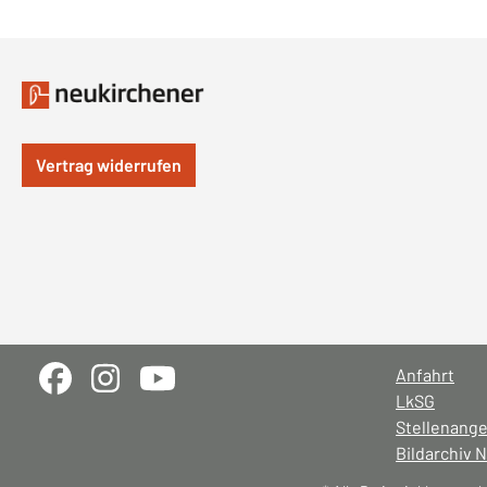
Vertrag widerrufen
Anfahrt
LkSG
Stellenang
Bildarchiv 