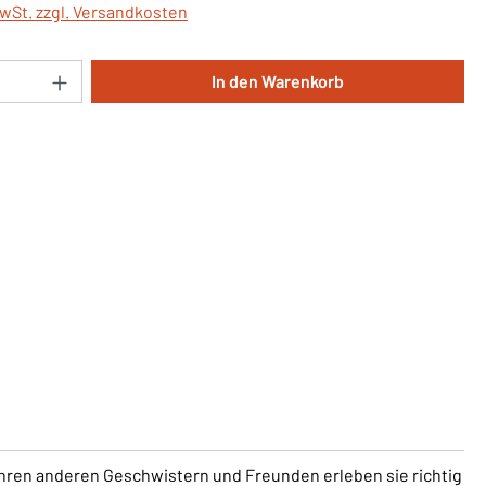
MwSt. zzgl. Versandkosten
Anzahl: Gib den gewünschten Wert ein oder 
In den Warenkorb
ihren anderen Geschwistern und Freunden erleben sie richtig