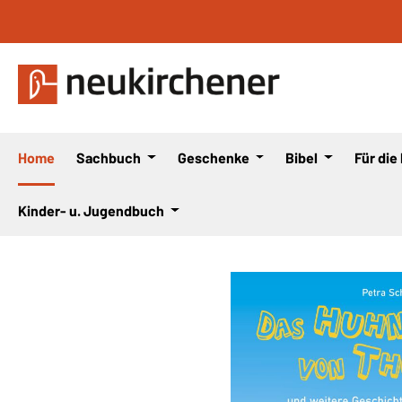
 Hauptinhalt springen
Zur Suche springen
Zur Hauptnavigation springen
Home
Sachbuch
Geschenke
Bibel
Für die
Kinder- u. Jugendbuch
Bildergalerie überspringen