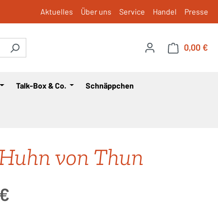
Aktuelles
Über uns
Service
Handel
Presse
0,00 €
War
Talk-Box & Co.
Schnäppchen
Huhn von Thun
is:
 €