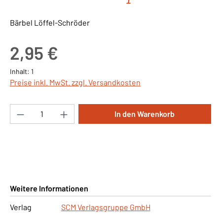
Bärbel Löffel-Schröder
Regulärer Preis:
2,95 €
Inhalt:
1
Preise inkl. MwSt. zzgl. Versandkosten
Produkt Anzahl: Gib den gewünschten Wert ei
In den Warenkorb
Weitere Informationen
Verlag
SCM Verlagsgruppe GmbH