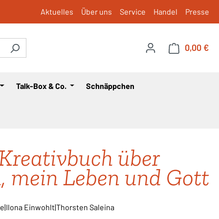
Aktuelles
Über uns
Service
Handel
Presse
0,00 €
War
Talk-Box & Co.
Schnäppchen
Kreativbuch über
, mein Leben und Gott
|Ilona Einwohlt|Thorsten Saleina