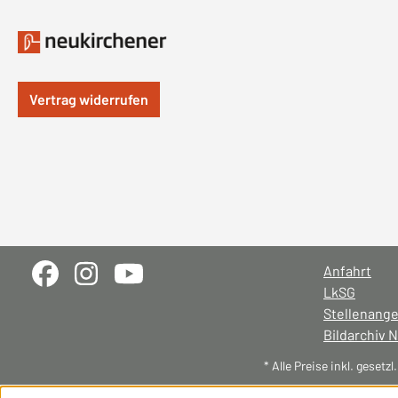
Vertrag widerrufen
Anfahrt
LkSG
Stellenang
Bildarchiv 
* Alle Preise inkl. gesetz