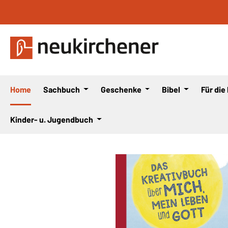
 Hauptinhalt springen
Zur Suche springen
Zur Hauptnavigation springen
Home
Sachbuch
Geschenke
Bibel
Für die
Kinder- u. Jugendbuch
Bildergalerie überspringen