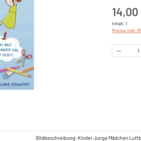
Regulärer Pre
14,00
Inhalt:
1
Preise inkl. 
Produkt 
Bildbeschreibung: Kinder Junge Mädchen Luftb