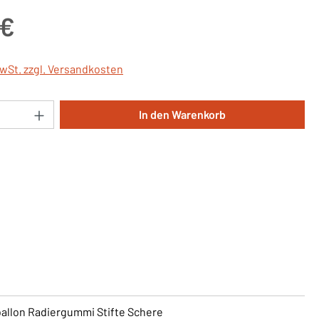
is:
 €
MwSt. zzgl. Versandkosten
Anzahl: Gib den gewünschten Wert ein oder 
In den Warenkorb
allon Radiergummi Stifte Schere