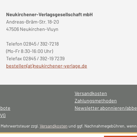
Neukirchener-Verlagsgesellschaft mbH
Andreas-Bräm-Str. 18-20
47506 Neukirchen-Vluyn
Telefon 02845 / 392-7218
(Mo-Fr 8:30-16:00 Uhr)
Telefax 02845 / 392-19 7239
bestellen(at)neukirchener-verlage.de
Versandkosten
Zahlungsmethoden
ebote
Newsletter abonnieren/abbe
NVG
l. Mehrwertsteuer zzgl.
Versandkosten
und ggf. Nachnahmegebühren, wenn 