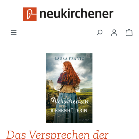
Zum Hauptinhalt springen
War
Bildergalerie überspringen
Das Versprechen der