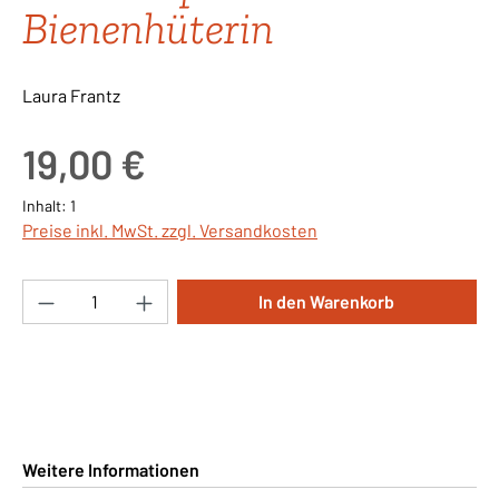
Bienenhüterin
Laura Frantz
Regulärer Preis:
19,00 €
Inhalt:
1
Preise inkl. MwSt. zzgl. Versandkosten
Produkt Anzahl: Gib den gewünschten Wert ei
In den Warenkorb
Weitere Informationen