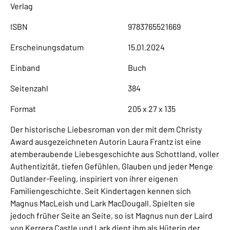
Verlag
ISBN
9783765521669
Erscheinungsdatum
15.01.2024
Einband
Buch
Seitenzahl
384
Format
205 x 27 x 135
Der historische Liebesroman von der mit dem Christy
Award ausgezeichneten Autorin Laura Frantz ist eine
atemberaubende Liebesgeschichte aus Schottland, voller
Authentizität, tiefen Gefühlen, Glauben und jeder Menge
Outlander-Feeling, inspiriert von ihrer eigenen
Familiengeschichte. Seit Kindertagen kennen sich
Magnus MacLeish und Lark MacDougall. Spielten sie
jedoch früher Seite an Seite, so ist Magnus nun der Laird
von Kerrera Castle und Lark dient ihm als Hüterin der