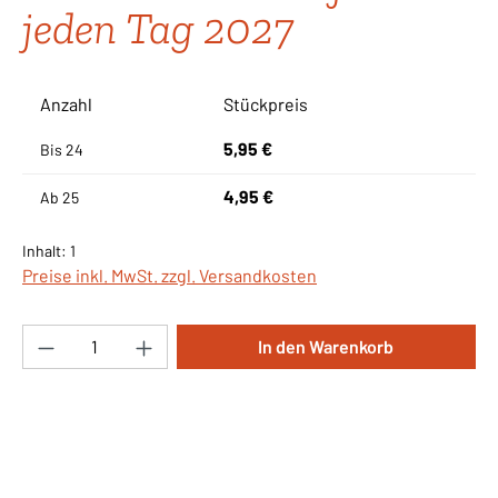
jeden Tag 2027
Anzahl
Stückpreis
5,95 €
Bis
24
4,95 €
Ab
25
Inhalt:
1
Preise inkl. MwSt. zzgl. Versandkosten
Produkt Anzahl: Gib den gewünschten Wert ei
In den Warenkorb