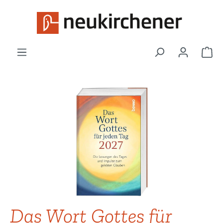
Zum Hauptinhalt springen
War
Bildergalerie überspringen
Das Wort Gottes für