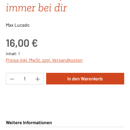
immer bei dir
Max Lucado
Regulärer Preis:
16,00 €
Inhalt:
1
Preise inkl. MwSt. zzgl. Versandkosten
Produkt Anzahl: Gib den gewünschten Wert ei
In den Warenkorb
Weitere Informationen