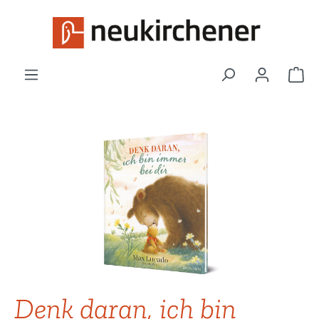
Zum Hauptinhalt springen
War
Bildergalerie überspringen
Denk daran, ich bin