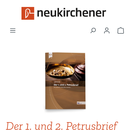
Zum Hauptinhalt springen
War
Bildergalerie überspringen
Der 1. und 2. Petrusbrief