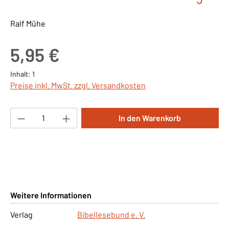
Ralf Mühe
Regulärer Preis:
5,95 €
Inhalt:
1
Preise inkl. MwSt. zzgl. Versandkosten
Produkt Anzahl: Gib den gewünschten Wert ei
In den Warenkorb
Weitere Informationen
Verlag
Bibellesebund e. V.