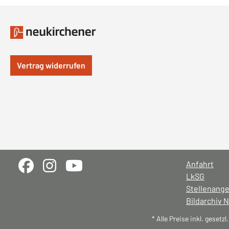
Vertrag widerrufen
Anfahrt
LkSG
Stellenang
Bildarchiv 
* Alle Preise inkl. gesetz