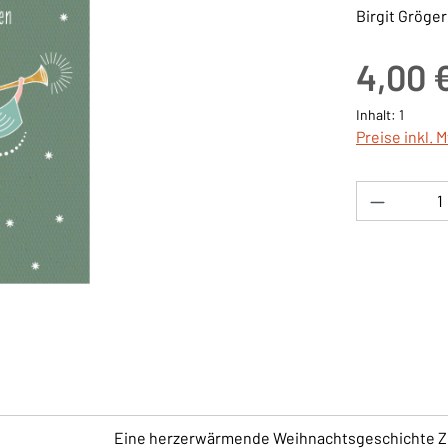
Birgit Gröger
Regulärer Pre
4,00 
Inhalt:
1
Preise inkl. 
Produkt 
Eine herzerwärmende Weihnachtsgeschichte Zu 