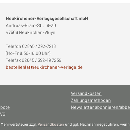
Neukirchener-Verlagsgesellschaft mbH
Andreas-Bräm-Str. 18-20
47506 Neukirchen-Vluyn
Telefon 02845 / 392-7218
(Mo-Fr 8:30-16:00 Uhr)
Telefax 02845 / 392-19 7239
bestellen(at)neukirchener-verlage.de
Versandkosten
Zahlungsmethoden
ebote
Newsletter abonnieren/abbe
NVG
l. Mehrwertsteuer zzgl.
Versandkosten
und ggf. Nachnahmegebühren, wenn 