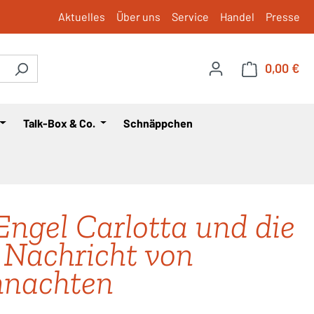
Aktuelles
Über uns
Service
Handel
Presse
0,00 €
War
Talk-Box & Co.
Schnäppchen
Engel Carlotta und die
 Nachricht von
hnachten