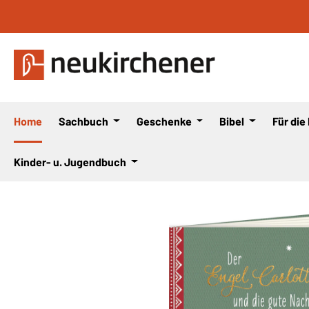
 Hauptinhalt springen
Zur Suche springen
Zur Hauptnavigation springen
Home
Sachbuch
Geschenke
Bibel
Für die
Kinder- u. Jugendbuch
Bildergalerie überspringen