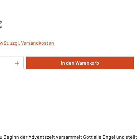
is:
€
MwSt. zzgl. Versandkosten
Anzahl: Gib den gewünschten Wert ein oder 
In den Warenkorb
Beginn der Adventszeit versammelt Gott alle Engel und stellt