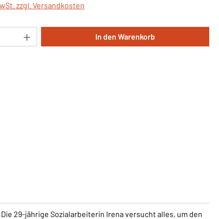
MwSt. zzgl. Versandkosten
Anzahl: Gib den gewünschten Wert ein oder 
In den Warenkorb
Die 29-jährige Sozialarbeiterin Irena versucht alles, um den