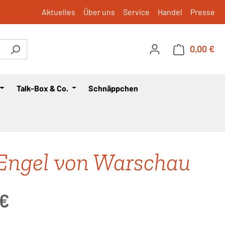
Aktuelles
Über uns
Service
Handel
Presse
0,00 €
War
Talk-Box & Co.
Schnäppchen
Engel von Warschau
is:
 €