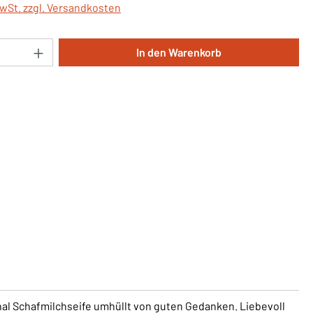
MwSt. zzgl. Versandkosten
Anzahl: Gib den gewünschten Wert ein oder 
In den Warenkorb
nal Schafmilchseife umhüllt von guten Gedanken. Liebevoll