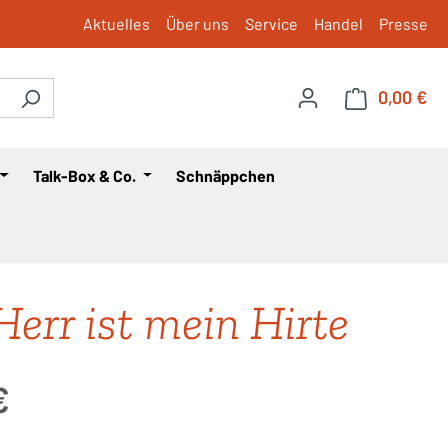
Aktuelles
Über uns
Service
Handel
Presse
0,00 €
War
Talk-Box & Co.
Schnäppchen
Herr ist mein Hirte
is:
€