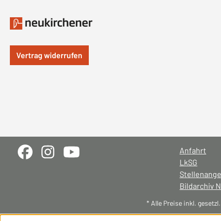
Vertrag widerrufen
Anfahrt
LkSG
Stellenang
Bildarchiv 
* Alle Preise inkl. gesetz