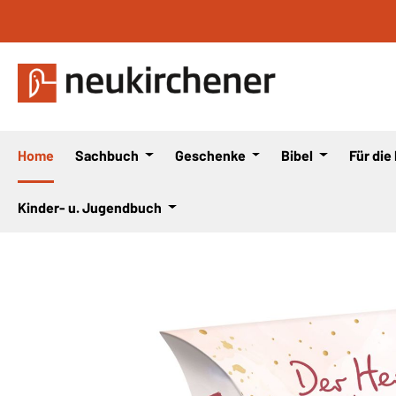
 Hauptinhalt springen
Zur Suche springen
Zur Hauptnavigation springen
Home
Sachbuch
Geschenke
Bibel
Für die
Kinder- u. Jugendbuch
Bildergalerie überspringen