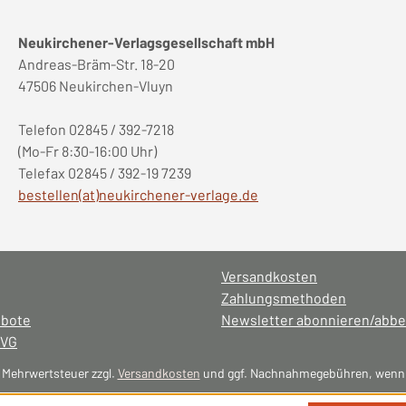
Neukirchener-Verlagsgesellschaft mbH
Andreas-Bräm-Str. 18-20
47506 Neukirchen-Vluyn
Telefon 02845 / 392-7218
(Mo-Fr 8:30-16:00 Uhr)
Telefax 02845 / 392-19 7239
bestellen(at)neukirchener-verlage.de
Versandkosten
Zahlungsmethoden
ebote
Newsletter abonnieren/abbe
NVG
l. Mehrwertsteuer zzgl.
Versandkosten
und ggf. Nachnahmegebühren, wenn 