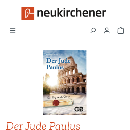
Zum Hauptinhalt springen
War
Bildergalerie überspringen
Der Jude Paulus