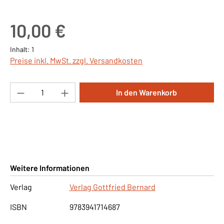
Regulärer Preis:
10,00 €
Inhalt:
1
Preise inkl. MwSt. zzgl. Versandkosten
Produkt Anzahl: Gib den gewünschten Wert ei
In den Warenkorb
Weitere Informationen
Verlag
Verlag Gottfried Bernard
ISBN
9783941714687