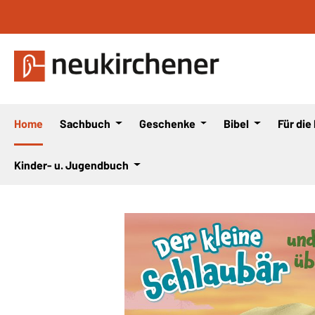
 Hauptinhalt springen
Zur Suche springen
Zur Hauptnavigation springen
Home
Sachbuch
Geschenke
Bibel
Für die
Kinder- u. Jugendbuch
Bildergalerie überspringen