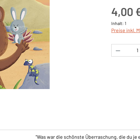
Regulärer Pre
4,00 
Inhalt:
1
Preise inkl. 
Produkt 
"Was war die schönste Überraschung, die du je e