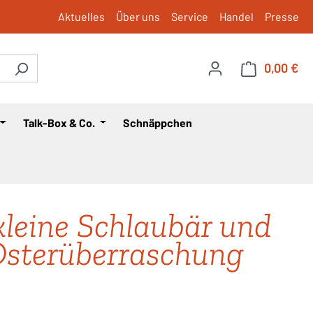
Aktuelles
Über uns
Service
Handel
Presse
0,00 €
War
Talk-Box & Co.
Schnäppchen
kleine Schlaubär und
Osterüberraschung