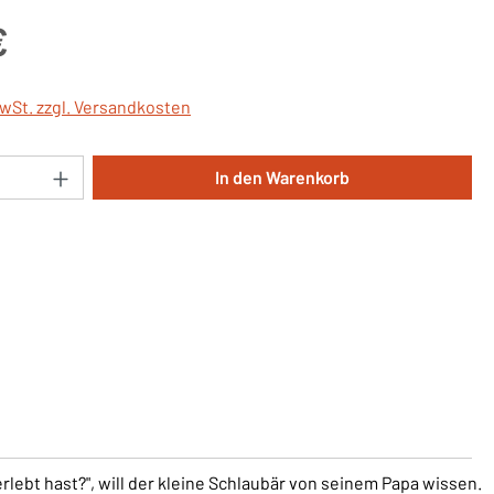
is:
€
MwSt. zzgl. Versandkosten
Anzahl: Gib den gewünschten Wert ein oder 
In den Warenkorb
rlebt hast?", will der kleine Schlaubär von seinem Papa wissen.