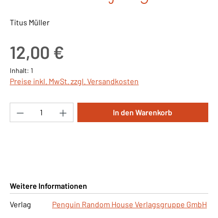
Titus Müller
Regulärer Preis:
12,00 €
Inhalt:
1
Preise inkl. MwSt. zzgl. Versandkosten
Produkt Anzahl: Gib den gewünschten Wert ei
In den Warenkorb
Weitere Informationen
Verlag
Penguin Random House Verlagsgruppe GmbH