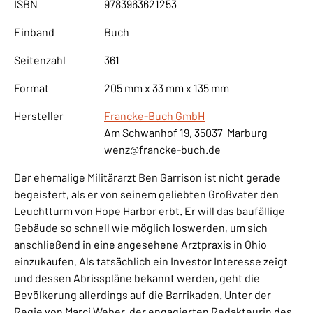
ISBN
9783963621253
Einband
Buch
Seitenzahl
361
Format
205 mm x 33 mm x 135 mm
Hersteller
Francke-Buch GmbH
Am Schwanhof 19, 35037 Marburg
wenz@francke-buch.de
Der ehemalige Militärarzt Ben Garrison ist nicht gerade
begeistert, als er von seinem geliebten Großvater den
Leuchtturm von Hope Harbor erbt. Er will das baufällige
Gebäude so schnell wie möglich loswerden, um sich
anschließend in eine angesehene Arztpraxis in Ohio
einzukaufen. Als tatsächlich ein Investor Interesse zeigt
und dessen Abrisspläne bekannt werden, geht die
Bevölkerung allerdings auf die Barrikaden. Unter der
Regie von Marci Weber, der engagierten Redakteurin des