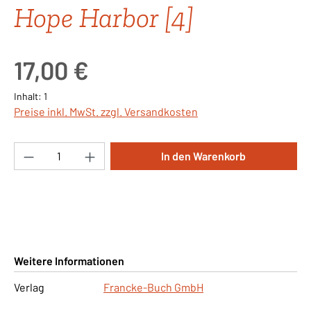
Hope Harbor [4]
Regulärer Preis:
17,00 €
Inhalt:
1
Preise inkl. MwSt. zzgl. Versandkosten
Produkt Anzahl: Gib den gewünschten Wert ei
In den Warenkorb
Weitere Informationen
Verlag
Francke-Buch GmbH