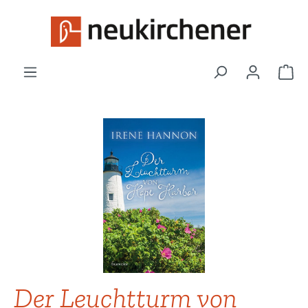
Zum Hauptinhalt springen
War
Bildergalerie überspringen
Der Leuchtturm von