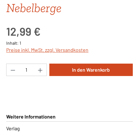
Nebelberge
Regulärer Preis:
12,99 €
Inhalt:
1
Preise inkl. MwSt. zzgl. Versandkosten
Produkt Anzahl: Gib den gewünschten Wert ei
In den Warenkorb
Weitere Informationen
Verlag