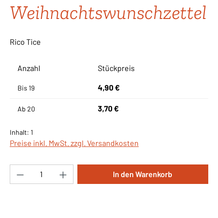
Weihnachtswunschzettel
Rico Tice
Anzahl
Stückpreis
4,90 €
Bis
19
3,70 €
Ab
20
Inhalt:
1
Preise inkl. MwSt. zzgl. Versandkosten
Produkt Anzahl: Gib den gewünschten Wert ei
In den Warenkorb