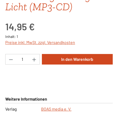
Licht (MP3-CD)
Regulärer Preis:
14,95 €
Inhalt:
1
Preise inkl. MwSt. zzgl. Versandkosten
Produkt Anzahl: Gib den gewünschten Wert ei
In den Warenkorb
Weitere Informationen
Verlag
BOAS media e. V.