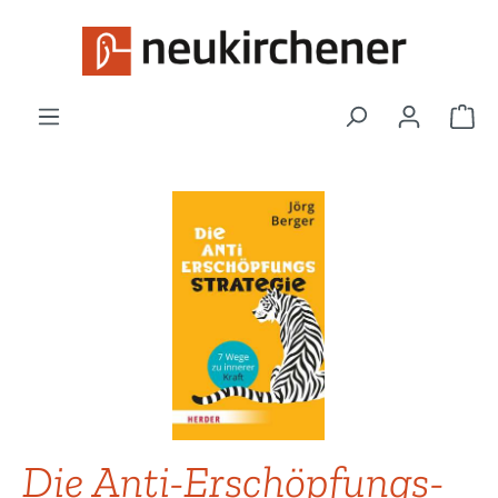
Zum Hauptinhalt springen
War
Bildergalerie überspringen
Die Anti-Erschöpfungs-