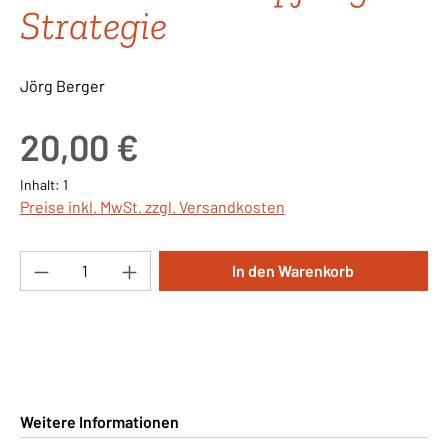
Strategie
Jörg Berger
Regulärer Preis:
20,00 €
Inhalt:
1
Preise inkl. MwSt. zzgl. Versandkosten
Produkt Anzahl: Gib den gewünschten Wert ei
In den Warenkorb
Weitere Informationen