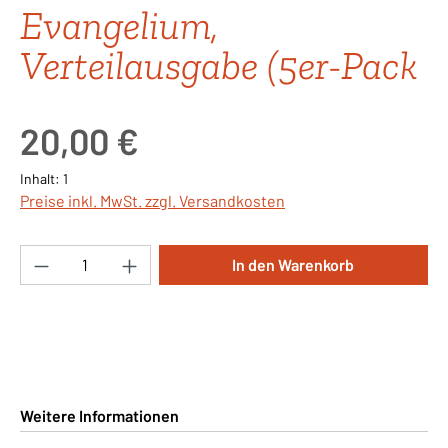
Evangelium,
Verteilausgabe (5er-Pack
Regulärer Preis:
20,00 €
Inhalt:
1
Preise inkl. MwSt. zzgl. Versandkosten
Produkt Anzahl: Gib den gewünschten Wert ei
In den Warenkorb
Weitere Informationen