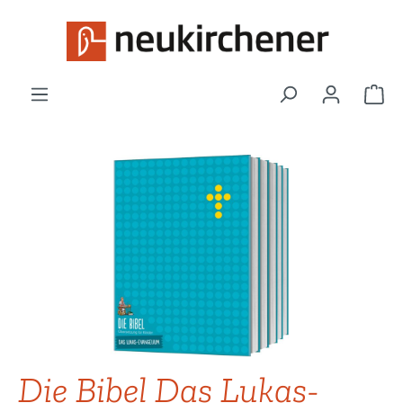
Zum Hauptinhalt springen
War
Bildergalerie überspringen
Die Bibel Das Lukas-