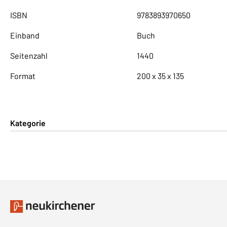
ISBN
9783893970650
Einband
Buch
Seitenzahl
1440
Format
200 x 35 x 135
Kategorie