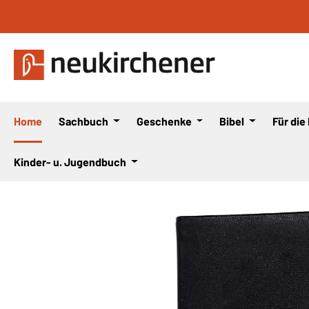
 Hauptinhalt springen
Zur Suche springen
Zur Hauptnavigation springen
Home
Sachbuch
Geschenke
Bibel
Für die
Kinder- u. Jugendbuch
Bildergalerie überspringen