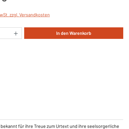
MwSt. zzgl. Versandkosten
Anzahl: Gib den gewünschten Wert ein oder 
In den Warenkorb
t bekannt für ihre Treue zum Urtext und ihre seelsorgerliche