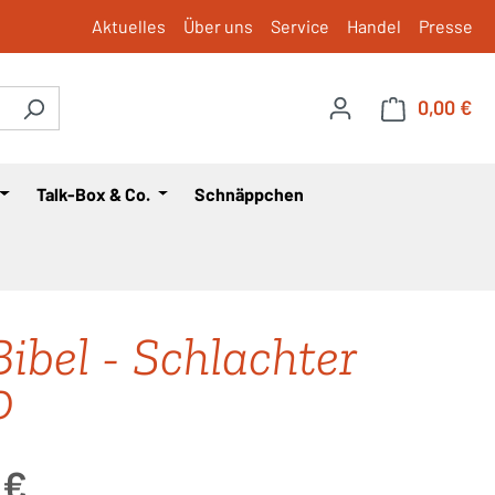
Aktuelles
Über uns
Service
Handel
Presse
0,00 €
War
Talk-Box & Co.
Schnäppchen
Bibel - Schlachter
0
is:
 €