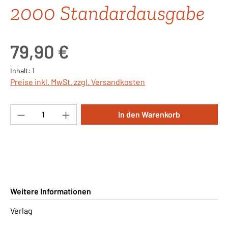
2000 Standardausgabe
Regulärer Preis:
79,90 €
Inhalt:
1
Preise inkl. MwSt. zzgl. Versandkosten
Produkt Anzahl: Gib den gewünschten Wert ei
In den Warenkorb
Weitere Informationen
Verlag