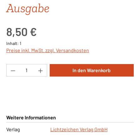
Ausgabe
Regulärer Preis:
8,50 €
Inhalt:
1
Preise inkl. MwSt. zzgl. Versandkosten
Produkt Anzahl: Gib den gewünschten Wert ei
In den Warenkorb
Weitere Informationen
Verlag
Lichtzeichen Verlag GmbH