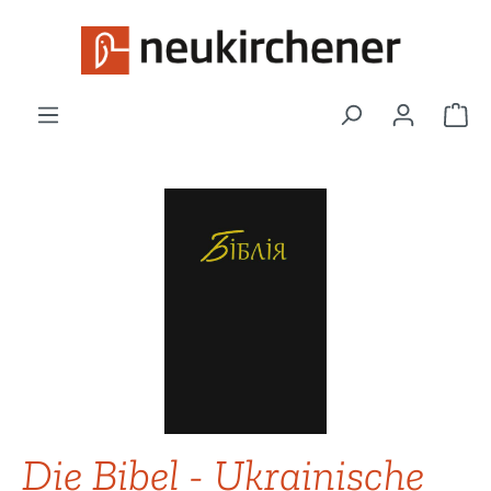
Zum Hauptinhalt springen
War
Bildergalerie überspringen
Die Bibel - Ukrainische