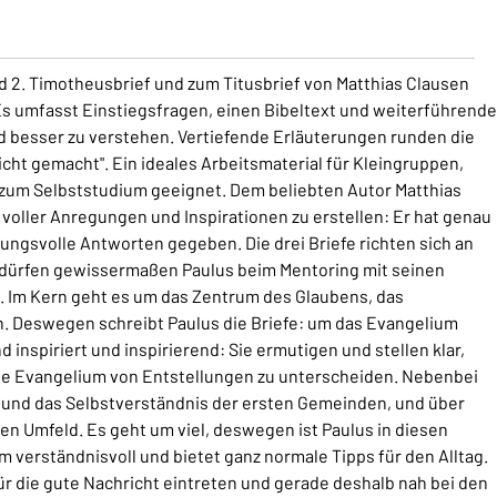
d 2. Timotheusbrief und zum Titusbrief von Matthias Clausen
 Es umfasst Einstiegsfragen, einen Bibeltext und weiterführende
und besser zu verstehen. Vertiefende Erläuterungen runden die
eicht gemacht". Ein ideales Arbeitsmaterial für Kleingruppen,
zum Selbststudium geeignet. Dem beliebten Autor Matthias
 voller Anregungen und Inspirationen zu erstellen: Er hat genau
nungsvolle Antworten gegeben. Die drei Briefe richten sich an
 dürfen gewissermaßen Paulus beim Mentoring mit seinen
". Im Kern geht es um das Zentrum des Glaubens, das
. Deswegen schreibt Paulus die Briefe: um das Evangelium
 inspiriert und inspirierend: Sie ermutigen und stellen klar,
ale Evangelium von Entstellungen zu unterscheiden. Nebenbei
 und das Selbstverständnis der ersten Gemeinden, und über
en Umfeld. Es geht um viel, deswegen ist Paulus in diesen
em verständnisvoll und bietet ganz normale Tipps für den Alltag.
 für die gute Nachricht eintreten und gerade deshalb nah bei den