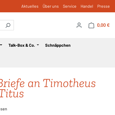
Aktuelles
Über uns
Service
Handel
Presse
0,00 €
War
Talk-Box & Co.
Schnäppchen
Briefe an Timotheus
Titus
usen