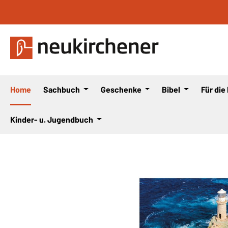
 Hauptinhalt springen
Zur Suche springen
Zur Hauptnavigation springen
Home
Sachbuch
Geschenke
Bibel
Für die
Kinder- u. Jugendbuch
Bildergalerie überspringen