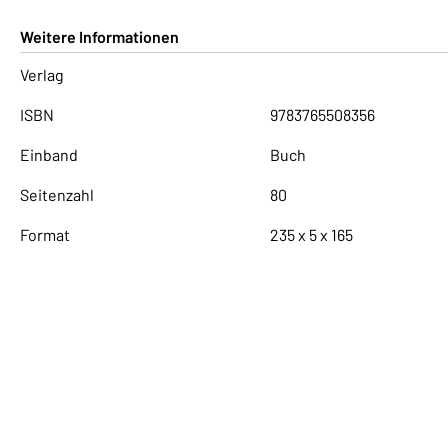
Weitere Informationen
Verlag
ISBN
9783765508356
Einband
Buch
Seitenzahl
80
Format
235 x 5 x 165