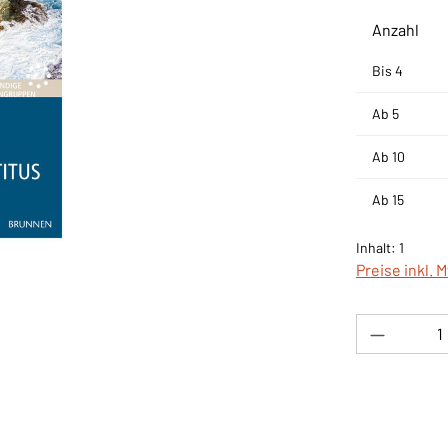
Anzahl
Bis
4
Ab
5
Ab
10
Ab
15
Inhalt:
1
Preise inkl. 
Produkt 