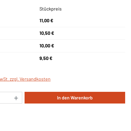
Stückpreis
11,00 €
10,50 €
10,00 €
9,50 €
MwSt. zzgl. Versandkosten
Anzahl: Gib den gewünschten Wert ein oder 
In den Warenkorb