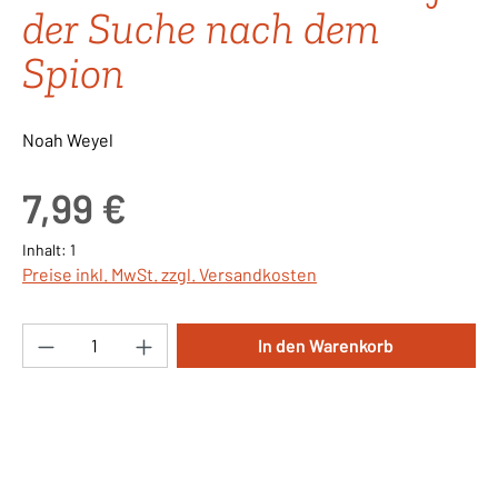
der Suche nach dem
Spion
Noah Weyel
Regulärer Preis:
7,99 €
Inhalt:
1
Preise inkl. MwSt. zzgl. Versandkosten
Produkt Anzahl: Gib den gewünschten Wert ei
In den Warenkorb