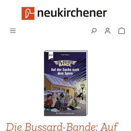
Zum Hauptinhalt springen
War
Bildergalerie überspringen
Die Bussard-Bande: Auf