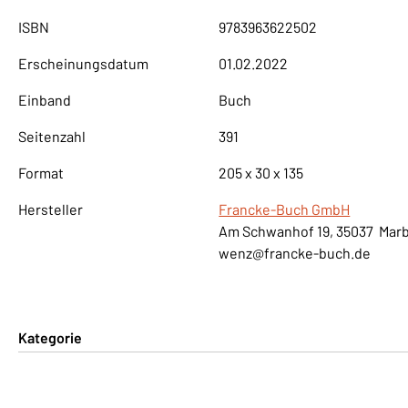
ISBN
9783963622502
Erscheinungsdatum
01.02.2022
Einband
Buch
Seitenzahl
391
Format
205 x 30 x 135
Hersteller
Francke-Buch GmbH
Am Schwanhof 19, 35037 Mar
wenz@francke-buch.de
Kategorie