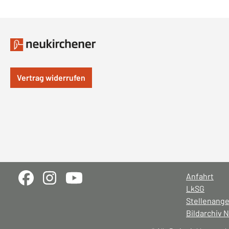
Vertrag widerrufen
Anfahrt
LkSG
Stellenang
Bildarchiv 