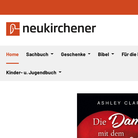
 Hauptinhalt springen
Zur Suche springen
Zur Hauptnavigation springen
Home
Sachbuch
Geschenke
Bibel
Für die
Kinder- u. Jugendbuch
Bildergalerie überspringen