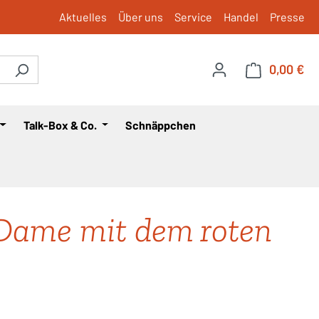
Aktuelles
Über uns
Service
Handel
Presse
0,00 €
War
Talk-Box & Co.
Schnäppchen
Dame mit dem roten