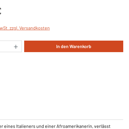
is:
€
MwSt. zzgl. Versandkosten
Anzahl: Gib den gewünschten Wert ein oder 
In den Warenkorb
ter eines Italieners und einer Afroamerikanerin, verlässt