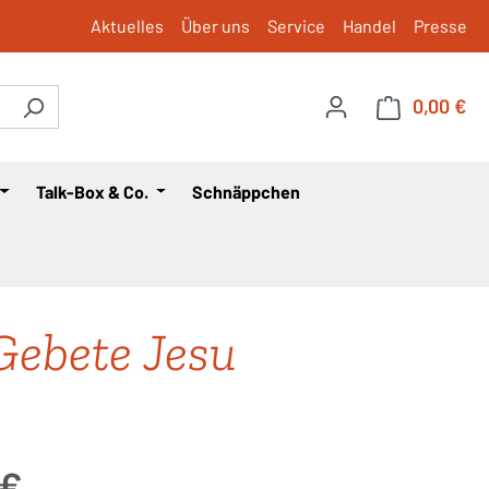
Aktuelles
Über uns
Service
Handel
Presse
0,00 €
War
Talk-Box & Co.
Schnäppchen
Gebete Jesu
is:
 €