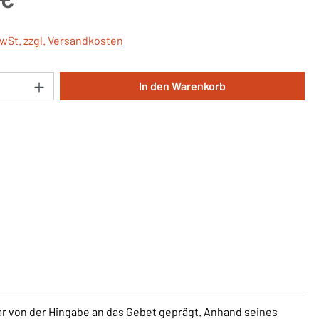
MwSt. zzgl. Versandkosten
Anzahl: Gib den gewünschten Wert ein oder 
In den Warenkorb
ar von der Hingabe an das Gebet geprägt. Anhand seines