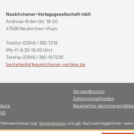
Neukirchener-Verlagsgesellschaft mbH
Andreas-Bräm-Str. 18-20
47506 Neukirchen-Vluyn
Telefon 02845 / 392-7218
(Mo-Fr 8:30-16:00 Uhr)
Telefax 02845 / 392-19 7239
bestellen(at)neukirchener-verlage.de
Versandkosten
Zahlungsmethoden
ebote
Newsletter abonnieren/abbe
NVG
l. Mehrwertsteuer zzgl.
Versandkosten
und ggf. Nachnahmegebühren, wenn 