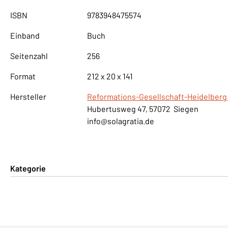
ISBN
9783948475574
Einband
Buch
Seitenzahl
256
Format
212 x 20 x 141
Hersteller
Reformations-Gesellschaft-Heidelberg 
Hubertusweg 47, 57072 Siegen
info@solagratia.de
Kategorie