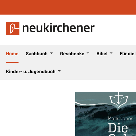
 Hauptinhalt springen
Zur Suche springen
Zur Hauptnavigation springen
Home
Sachbuch
Geschenke
Bibel
Für die
Kinder- u. Jugendbuch
Bildergalerie überspringen