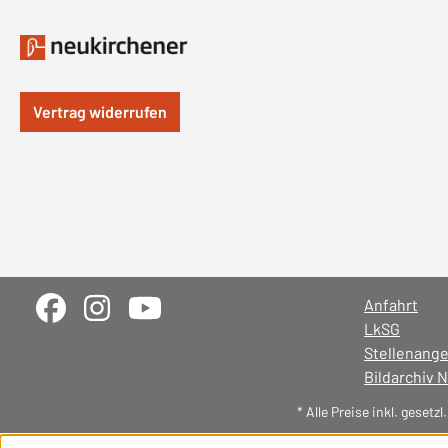
Vertrag widerrufen
Anfahrt
LkSG
Stellenang
Bildarchiv 
* Alle Preise inkl. gesetz