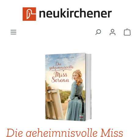
Zum Hauptinhalt springen
War
Bildergalerie überspringen
Die geheimnisvolle Miss