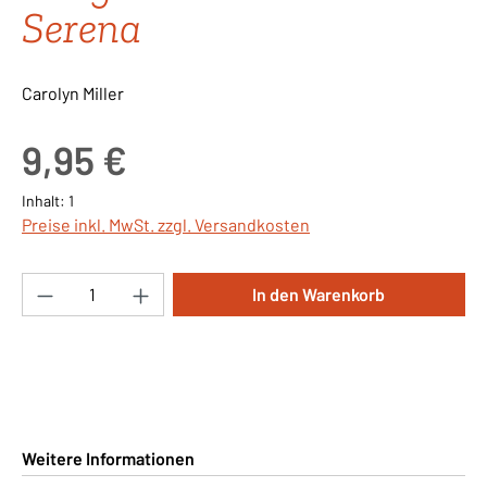
Serena
Carolyn Miller
Regulärer Preis:
9,95 €
Inhalt:
1
Preise inkl. MwSt. zzgl. Versandkosten
Produkt Anzahl: Gib den gewünschten Wert ei
In den Warenkorb
Weitere Informationen