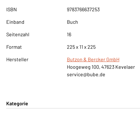
ISBN
9783766637253
Einband
Buch
Seitenzahl
16
Format
225 x 11 x 225
Hersteller
Butzon & Bercker GmbH
Hoogeweg 100, 47623 Kevelaer
service@bube.de
Kategorie