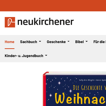
 Hauptinhalt springen
Zur Suche springen
Zur Hauptnavigation springen
Home
Sachbuch
Geschenke
Bibel
Für die
Kinder- u. Jugendbuch
Bildergalerie überspringen