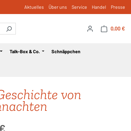
Aktuelles
Über uns
Service
Handel
Presse
0,00 €
War
Talk-Box & Co.
Schnäppchen
Geschichte von
hnachten
is:
 €