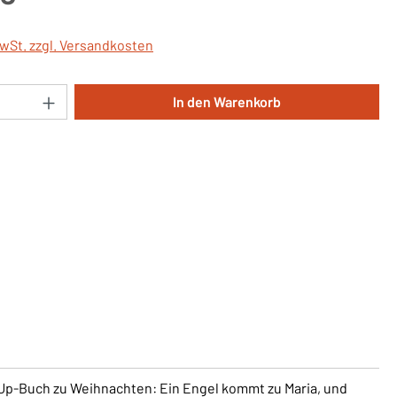
MwSt. zzgl. Versandkosten
Anzahl: Gib den gewünschten Wert ein oder 
In den Warenkorb
Up-Buch zu Weihnachten: Ein Engel kommt zu Maria, und