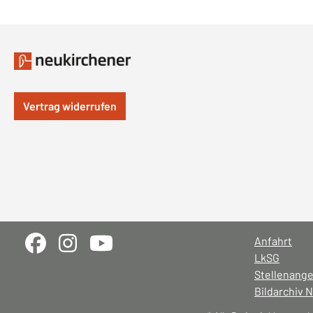
Vertrag widerrufen
Anfahrt
LkSG
Stellenang
Bildarchiv 