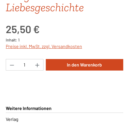
Liebesgeschichte
Regulärer Preis:
25,50 €
Inhalt:
1
Preise inkl. MwSt. zzgl. Versandkosten
Produkt Anzahl: Gib den gewünschten Wert ei
In den Warenkorb
Weitere Informationen
Verlag