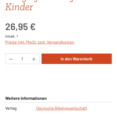
Kinder
Regulärer Preis:
26,95 €
Inhalt:
1
Preise inkl. MwSt. zzgl. Versandkosten
Produkt Anzahl: Gib den gewünschten Wert ei
In den Warenkorb
Weitere Informationen
Verlag
Deutsche Bibelgesellschaft