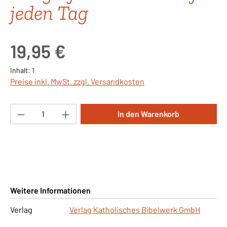
jeden Tag
Regulärer Preis:
19,95 €
Inhalt:
1
Preise inkl. MwSt. zzgl. Versandkosten
Produkt Anzahl: Gib den gewünschten Wert ei
In den Warenkorb
Weitere Informationen
Verlag
Verlag Katholisches Bibelwerk GmbH