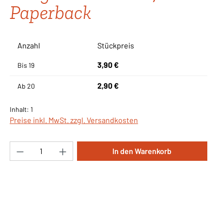
Paperback
Anzahl
Stückpreis
3,90 €
Bis
19
2,90 €
Ab
20
Inhalt:
1
Preise inkl. MwSt. zzgl. Versandkosten
Produkt Anzahl: Gib den gewünschten Wert ei
In den Warenkorb