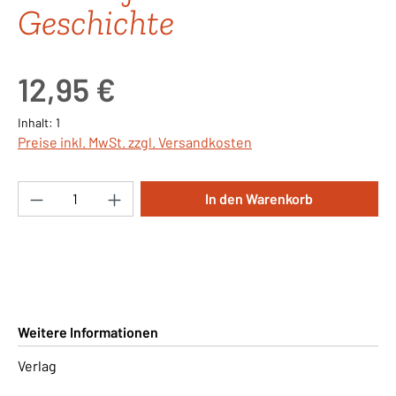
Geschichte
Regulärer Preis:
12,95 €
Inhalt:
1
Preise inkl. MwSt. zzgl. Versandkosten
Produkt Anzahl: Gib den gewünschten Wert ei
In den Warenkorb
Weitere Informationen
Verlag