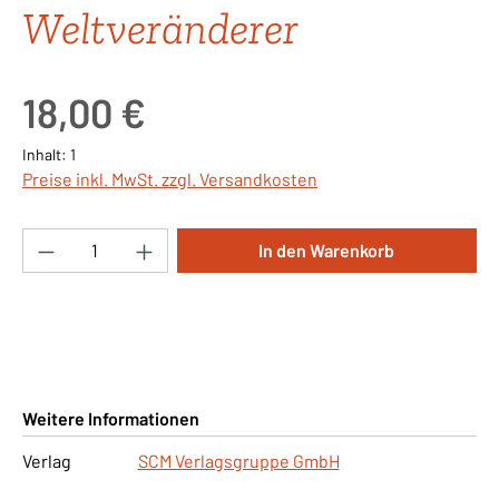
Weltveränderer
Regulärer Preis:
18,00 €
Inhalt:
1
Preise inkl. MwSt. zzgl. Versandkosten
Produkt Anzahl: Gib den gewünschten Wert ei
In den Warenkorb
Weitere Informationen
Verlag
SCM Verlagsgruppe GmbH