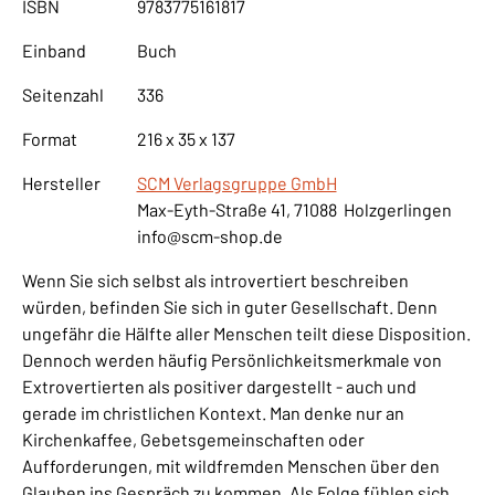
ISBN
9783775161817
Einband
Buch
Seitenzahl
336
Format
216 x 35 x 137
Hersteller
SCM Verlagsgruppe GmbH
Max-Eyth-Straße 41, 71088 Holzgerlingen
info@scm-shop.de
Wenn Sie sich selbst als introvertiert beschreiben
würden, befinden Sie sich in guter Gesellschaft. Denn
ungefähr die Hälfte aller Menschen teilt diese Disposition.
Dennoch werden häufig Persönlichkeitsmerkmale von
Extrovertierten als positiver dargestellt - auch und
gerade im christlichen Kontext. Man denke nur an
Kirchenkaffee, Gebetsgemeinschaften oder
Aufforderungen, mit wildfremden Menschen über den
Glauben ins Gespräch zu kommen. Als Folge fühlen sich