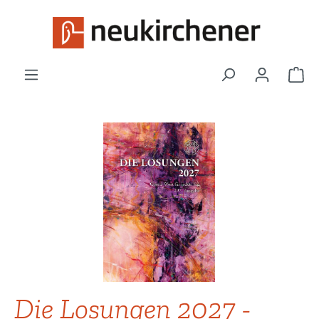
Zum Hauptinhalt springen
War
Bildergalerie überspringen
Die Losungen 2027 -