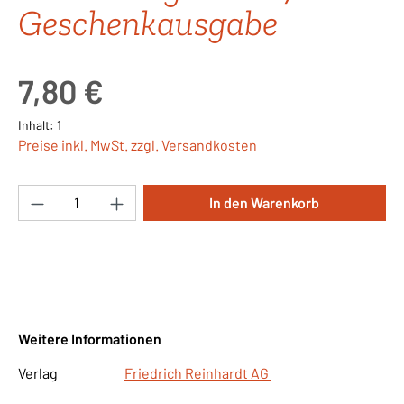
Geschenkausgabe
Regulärer Preis:
7,80 €
Inhalt:
1
Preise inkl. MwSt. zzgl. Versandkosten
Produkt Anzahl: Gib den gewünschten Wert ei
In den Warenkorb
Weitere Informationen
Verlag
Friedrich Reinhardt AG