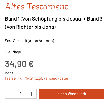
Altes Testament
Band 1 (Von Schöpfung bis Josua) + Band 3
(Von Richter bis Jona)
Sara Schmidt (Autor/Autorin)
1. Auflage
Regulärer Preis:
34,90 €
Inhalt:
1
Preise inkl. MwSt. zzgl. Versandkosten
Produkt Anzahl: Gib den gewünschten Wert ei
In den Warenkorb