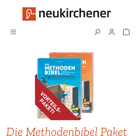
Zum Hauptinhalt springen
War
Bildergalerie überspringen
Die Methodenbibel Paket