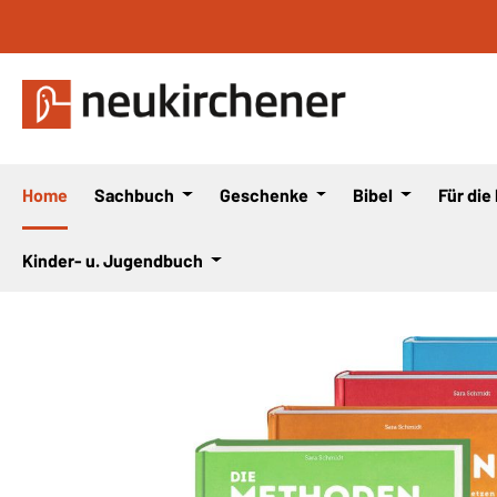
 Hauptinhalt springen
Zur Suche springen
Zur Hauptnavigation springen
Home
Sachbuch
Geschenke
Bibel
Für die
Kinder- u. Jugendbuch
Bildergalerie überspringen