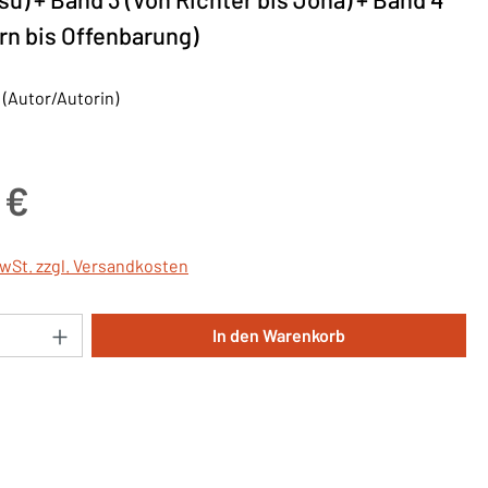
rn bis Offenbarung)
 (Autor/Autorin)
is:
 €
MwSt. zzgl. Versandkosten
Anzahl: Gib den gewünschten Wert ein oder 
In den Warenkorb