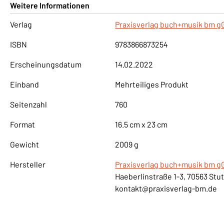
Weitere Informationen
Verlag
Praxisverlag buch+musik bm 
ISBN
9783866873254
Erscheinungsdatum
14.02.2022
Einband
Mehrteiliges Produkt
Seitenzahl
760
Format
16.5 cm x 23 cm
Gewicht
2009 g
Hersteller
Praxisverlag buch+musik bm 
Haeberlinstraße 1-3, 70563 Stu
kontakt@praxisverlag-bm.de