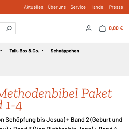
Aktuelles
Über uns
Service
Handel
Presse
0,00 €
War
Talk-Box & Co.
Schnäppchen
Methodenbibel Paket
 1-4
on Schöpfung bis Josua) + Band 2 (Geburt und
u) + Band 3 (Von Richter bis Jona) + Band 4