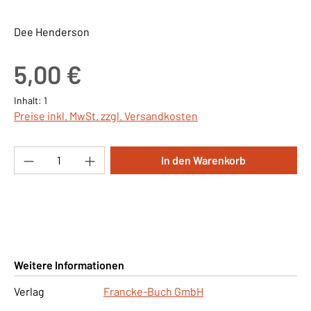
Dee Henderson
Regulärer Preis:
5,00 €
Inhalt:
1
Preise inkl. MwSt. zzgl. Versandkosten
Produkt Anzahl: Gib den gewünschten Wert ei
In den Warenkorb
Weitere Informationen
Verlag
Francke-Buch GmbH