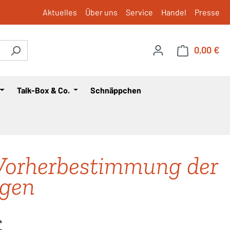
Aktuelles
Über uns
Service
Handel
Presse
0,00 €
War
Talk-Box & Co.
Schnäppchen
Vorherbestimmung der
igen
is:
€