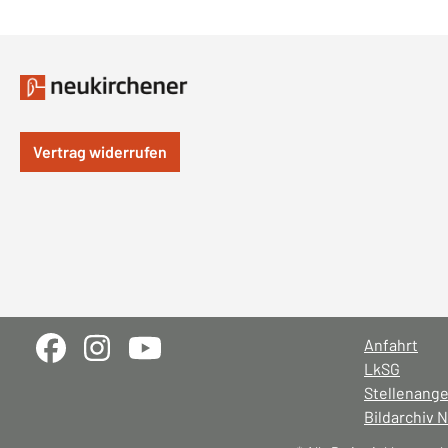
Vertrag widerrufen
Anfahrt
LkSG
Stellenang
Bildarchiv 