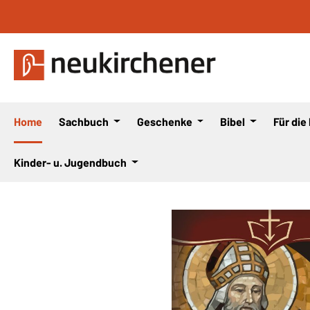
 Hauptinhalt springen
Zur Suche springen
Zur Hauptnavigation springen
Home
Sachbuch
Geschenke
Bibel
Für die
Kinder- u. Jugendbuch
Bildergalerie überspringen