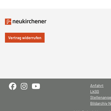
Vertrag widerrufen
Anfahrt
LkSG
Stellenang
Bildarchiv 