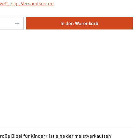
MwSt. zzgl. Versandkosten
Anzahl: Gib den gewünschten Wert ein oder 
In den Warenkorb
roße Bibel für Kinder« ist eine der meistverkauften