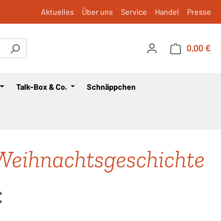
Aktuelles
Über uns
Service
Handel
Presse
0,00 €
War
Talk-Box & Co.
Schnäppchen
Weihnachtsgeschichte
is:
€