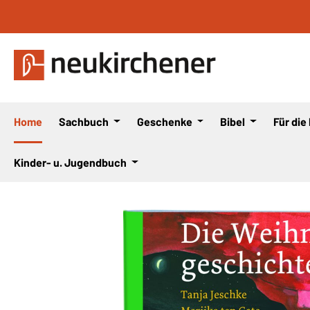
 Hauptinhalt springen
Zur Suche springen
Zur Hauptnavigation springen
Home
Sachbuch
Geschenke
Bibel
Für die
Kinder- u. Jugendbuch
Bildergalerie überspringen