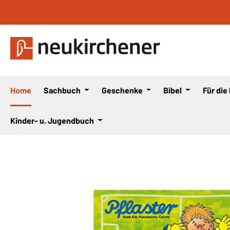
 Hauptinhalt springen
Zur Suche springen
Zur Hauptnavigation springen
Home
Sachbuch
Geschenke
Bibel
Für die
Kinder- u. Jugendbuch
Bildergalerie überspringen