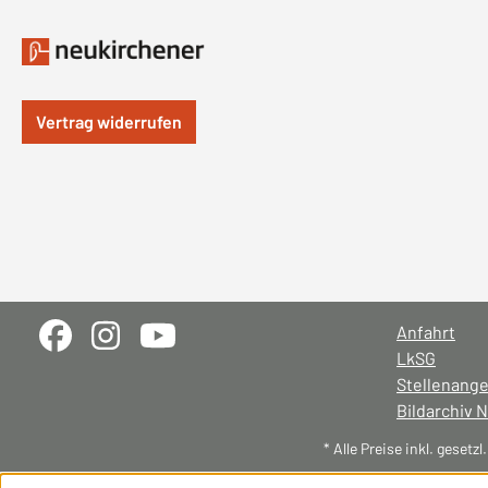
Vertrag widerrufen
Anfahrt
LkSG
Stellenang
Bildarchiv 
* Alle Preise inkl. gesetz