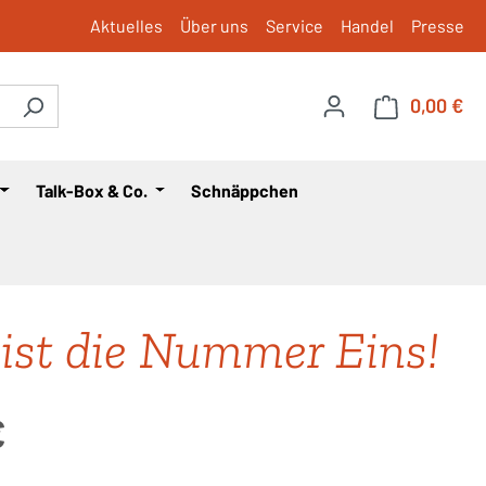
Aktuelles
Über uns
Service
Handel
Presse
0,00 €
War
Talk-Box & Co.
Schnäppchen
ist die Nummer Eins!
is:
€