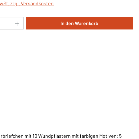
MwSt. zzgl. Versandkosten
Anzahl: Gib den gewünschten Wert ein oder 
In den Warenkorb
erbriefchen mit 10 Wundpflastern mit farbigen Motiven: 5