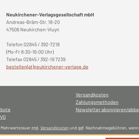
Neukirchener-Verlagsgesellschaft mbH
Andreas-Bräm-Str. 18-20
47506 Neukirchen-Vluyn
Telefon 02845 / 392-7218
(Mo-Fr 8:30-16:00 Uhr)
Telefax 02845 / 392-19 7239
bestellen(at)neukirchener-verlage.de
Versandkosten
Zahlungsmethoden
ebote
Newsletter abonnieren/abbe
NVG
l. Mehrwertsteuer zzgl.
Versandkosten
und ggf. Nachnahmegebühren, wenn 