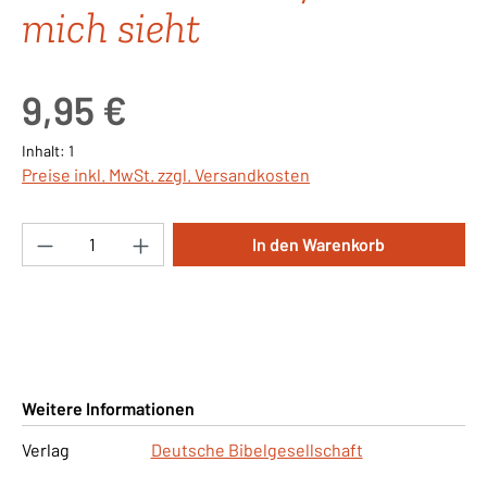
mich sieht
Regulärer Preis:
9,95 €
Inhalt:
1
Preise inkl. MwSt. zzgl. Versandkosten
Produkt Anzahl: Gib den gewünschten Wert ei
In den Warenkorb
Weitere Informationen
Verlag
Deutsche Bibelgesellschaft